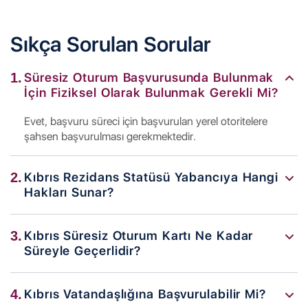
Sıkça Sorulan Sorular
1.
Süresiz Oturum Başvurusunda Bulunmak
İçin Fiziksel Olarak Bulunmak Gerekli Mi?
Evet, başvuru süreci için başvurulan yerel otoritelere
şahsen başvurulması gerekmektedir.
2.
Kıbrıs Rezidans Statüsü Yabancıya Hangi
Hakları Sunar?
Kıbrıs’ta oturma statüsüne sahip yabancı ve ailesi,
3.
Kıbrıs Süresiz Oturum Kartı Ne Kadar
ülkede sürekli yaşama hakkına sahip olabilir. Ayrıca,
Süreyle Geçerlidir?
ülkeye vizesiz giriş çıkış yapabilirler.
Kıbrıs’ta oturma izni süresizdir, ancak kartın geçerliliği
4.
Kıbrıs Vatandaşlığına Başvurulabilir Mi?
10 yıl olup, her 10 yılda bir yenilenmesi gerekmektedir.