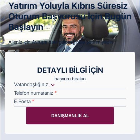
Yatırım Yoluyla Kıbrıs
Süresiz
Oturum Başvurusu
İçin Bugün
Başlayın
Aileniz için Avrupa’daki geleceğinize yatırım yapın
DETAYLI BILGI IÇIN
başvuru bırakın
Telefon numaranız
E-Posta