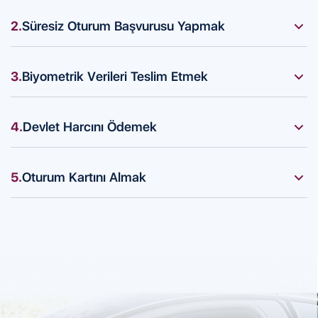
2.
Süresiz Oturum Başvurusu Yapmak
Kıbrıs’a seyahat ettikten sonra, Rompaso avukatlarının
desteğiyle yerel Göçmenlik ve Vatandaşlık Ofisi'ne başvuru
3.
Biyometrik Verileri Teslim Etmek
yapın.
Başvuru sırasında veya hemen ardından fotoğraf ve
parmak izi verileri teslim edilir.
4.
Devlet Harcını Ödemek
Süresiz oturum başvurusu için devlet harcı ödenir.
5.
Oturum Kartını Almak
Başvuru onaylandığında oturum kartı teslim edilir.