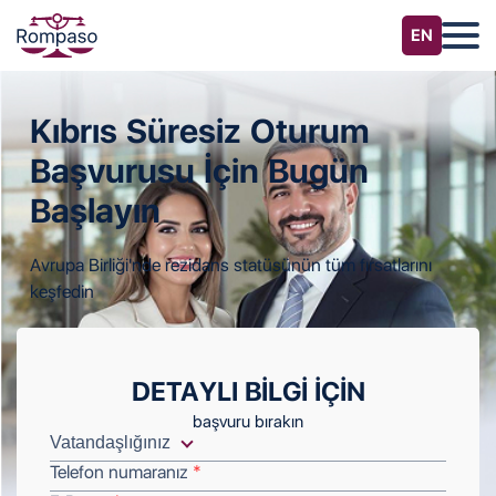
Kıbrıs Süresiz
Oturum
Başvurusu
İçin Bugün
Başlayın
Avrupa Birliği'nde rezidans statüsünün tüm fırsatlarını
keşfedin
DETAYLI BILGI IÇIN
başvuru bırakın
Telefon numaranız