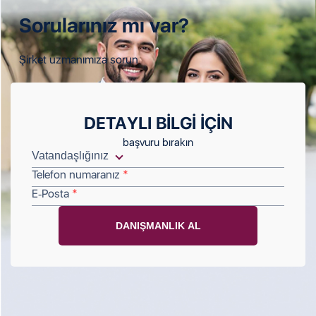
Sorularınız
mı var?
Şirket uzmanımıza sorun
DETAYLI BILGI IÇIN
başvuru bırakın
Telefon numaranız
E-Posta