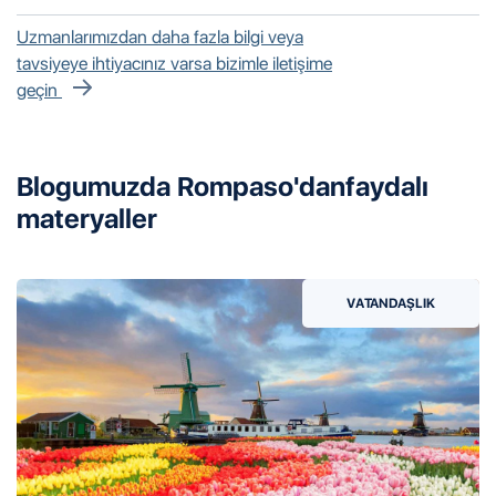
Kıbrıs’ta en az 7 yıl yaşamış ve yıl içinde 90 günden
Uzmanlarımızdan daha fazla bilgi veya
fazla ülkeden ayrılmamış yatırımcılar, vatandaşlık
tavsiyeye ihtiyacınız varsa bizimle iletişime
başvurusunda bulunabilir.
geçin
Blogumuzda Rompaso'dan
faydalı
materyaller
VATANDAŞLIK