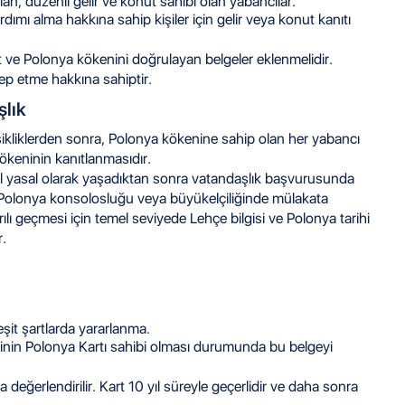
lan, düzenli gelir ve konut sahibi olan yabancılar.
rdımı alma hakkına sahip kişiler için gelir veya konut kanıtı
e Polonya kökenini doğrulayan belgeler eklenmelidir.
lep etme hakkına sahiptir.
şlık
ikliklerden sonra, Polonya kökenine sahip olan her yabancı
ökeninin kanıtlanmasıdır.
 yıl yasal olarak yaşadıktan sonra vatandaşlık başvurusunda
işi Polonya konsolosluğu veya büyükelçiliğinde mülakata
ı geçmesi için temel seviyede Lehçe bilgisi ve Polonya tarihi
r.
eşit şartlarda yararlanma.
rinin Polonya Kartı sahibi olması durumunda bu belgeyi
a değerlendirilir. Kart 10 yıl süreyle geçerlidir ve daha sonra