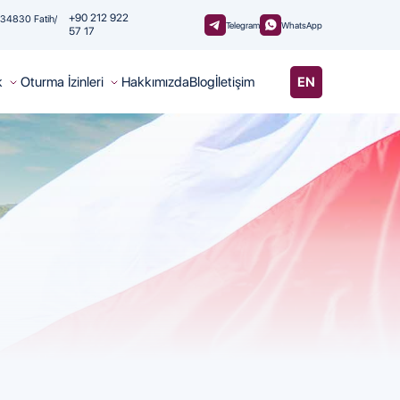
+90 212 922
, 34830 Fatih/
Telegram
WhatsApp
57 17
k
Oturma İzinleri
Hakkımızda
Blog
İletişim