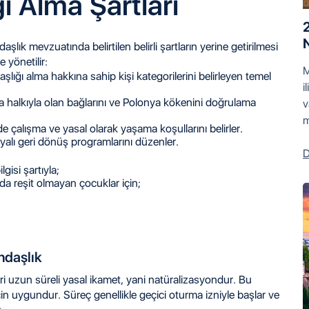
ı Alma Şartları
N
lık mevzuatında belirtilen belirli şartların yerine getirilmesi
 yönetilir:
M
ığı alma hakkına sahip kişi kategorilerini belirleyen temel
i
 halkıyla olan bağlarını ve Polonya kökenini doğrulama
v
m
 çalışma ve yasal olarak yaşama koşullarını belirler.
lı geri dönüş programlarını düzenler.
D
lgisi şartıyla;
a reşit olmayan çocuklar için;
ndaşlık
ri uzun süreli yasal ikamet, yani natüralizasyondur. Bu
in uygundur. Süreç genellikle geçici oturma izniyle başlar ve