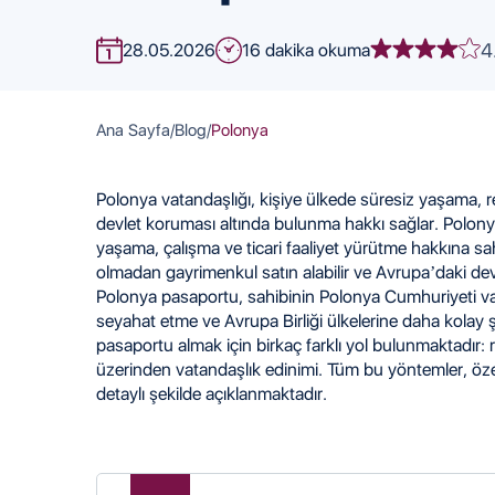
4
28.05.2026
16 dakika okuma
Ana Sayfa
/
Blog
/
Polonya
Polonya vatandaşlığı, kişiye ülkede süresiz yaşama, r
devlet koruması altında bulunma hakkı sağlar. Polony
yaşama, çalışma ve ticari faaliyet yürütme hakkına sahi
olmadan gayrimenkul satın alabilir ve Avrupa’daki devle
Polonya pasaportu, sahibinin Polonya Cumhuriyeti va
seyahat etme ve Avrupa Birliği ülkelerine daha kolay 
pasaportu almak için birkaç farklı yol bulunmaktadır: 
üzerinden vatandaşlık edinimi. Tüm bu yöntemler, özel
detaylı şekilde açıklanmaktadır.