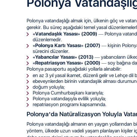
Polonya Vatandaşlığ
Polonya vatandaşlığı almak için, ülkenin göç ve vatandaş
gerekir. Bu süreç aşağıdaki temel yasal düzenlemelerle
«Vatandaşlık Yasası» (2009)
— Polonya vatandaşl
düzenlemedir.
«Polonya Kartı Yasası» (2007)
— kişinin Polonya
sürecini düzenler.
«Yabancılar Yasası» (2013)
— yabancıların ülkede
«Repatriasyon Yasası» (2000)
— soy bağına daya
Polonya pasaportu aşağıdaki yollarla alınabilir:
en az 3 yıl yasal ikamet, düzenli gelir ve Lehçe dil bi
ebeveynlerden birinin vatandaşlık alması durumund
doğum yoluyla;
Polonya Cumhurbaşkanı kararıyla;
Polonya vatandaşıyla evlilik yoluyla;
repatriasyon programı kapsamında.
Polonya’da Natüralizasyon Yoluyla Vata
Polonya vatandaşlığı almanın en yaygın yollarından bi
yöntem, ülkede uzun vadeli yaşam planlayan kişiler iç