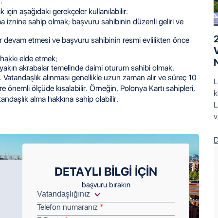
.
çin aşağıdaki gerekçeler kullanılabilir:
 iznine sahip olmak; başvuru sahibinin düzenli geliri ve
ldır devam etmesi ve başvuru sahibinin resmi evlilikten önce
hakkı elde etmek;
N
 yakın akrabalar temelinde daimi oturum sahibi olmak.
. Vatandaşlık alınması genellikle uzun zaman alır ve süreç 10
L
re önemli ölçüde kısalabilir. Örneğin, Polonya Kartı sahipleri,
k
tandaşlık alma hakkına sahip olabilir.
L
v
D
DETAYLI BILGI IÇIN
başvuru bırakın
Telefon numaranız