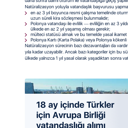
daha sonra daimi oturum ile vatandaşlığa geçiş yapılır
Natüralizasyon yoluyla vatandaşlık başvurusu yapmak i
en az 3 yıl boyunca resmi çalışma temelinde oturma
uzun süreli kira sözleşmesi bulunmalıdır;
Polonya vatandaşı ile evlilik — evliliğin en az 3 yı
ülkede en az 2 yıl yaşamış olması gerekir;
mülteci statüsü almak ve bu temelde yasal ikamet 
Polonya Kartı (Karta Polaka) veya Polonya kökenli
Natüralizasyon sürecinin bazı dezavantajları da vardır
yıla kadar uzayabilir. Ancak bazı kategoriler için bu sü
ülkede yalnızca 1 yıl yasal olarak yaşadıktan sonra va
18 ay içinde Türkler
için Avrupa Birliği
vatandaşlığı alımı