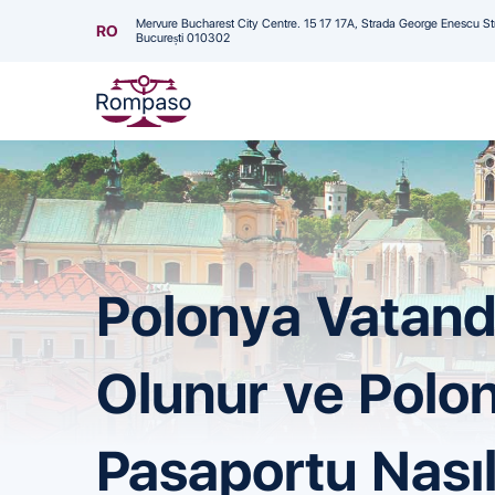
Mervure Bucharest City Centre. 15 17 17A, Strada George Enescu St
RO
București 010302
Polonya Vatand
Olunur ve Polo
Pasaportu Nasıl 