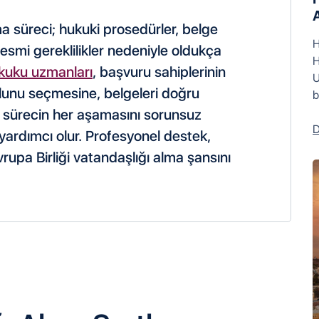
A
a süreci; hukuki prosedürler, belge
H
resmi gereklilikler nedeniyle oldukça
H
kuku uzmanları
, başvuru sahiplerinin
U
lunu seçmesine, belgeleri doğru
b
e sürecin her aşamasını sorunsuz
D
ardımcı olur. Profesyonel destek,
upa Birliği vatandaşlığı alma şansını