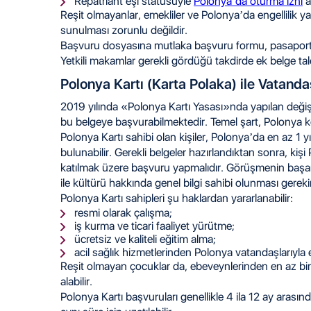
Repatriant eşi statüsüyle
Polonya’da oturma izni
a
Reşit olmayanlar, emekliler ve Polonya’da engellilik ya
sunulması zorunlu değildir.
Başvuru dosyasına mutlaka başvuru formu, pasaport v
Yetkili makamlar gerekli gördüğü takdirde ek belge ta
Polonya Kartı (Karta Polaka) ile Vatanda
2019 yılında «Polonya Kartı Yasası»nda yapılan değiş
bu belgeye başvurabilmektedir. Temel şart, Polonya k
Polonya Kartı sahibi olan kişiler, Polonya’da en az 1
bulunabilir. Gerekli belgeler hazırlandıktan sonra, k
katılmak üzere başvuru yapmalıdır. Görüşmenin başarıl
ile kültürü hakkında genel bilgi sahibi olunması gereki
Polonya Kartı sahipleri şu haklardan yararlanabilir:
resmi olarak çalışma;
iş kurma ve ticari faaliyet yürütme;
ücretsiz ve kaliteli eğitim alma;
acil sağlık hizmetlerinden Polonya vatandaşlarıyla 
Reşit olmayan çocuklar da, ebeveynlerinden en az bi
alabilir.
Polonya Kartı başvuruları genellikle 4 ila 12 ay arasınd