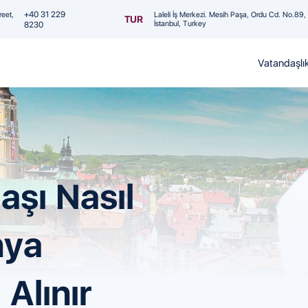
+40 31 229
reet,
Laleli İş Merkezi. Mesih Paşa, Ordu Cd. No.89
TUR
İstanbul, Turkey
8230
Vatandaşlı
aşı Nasıl
nya
Alınır