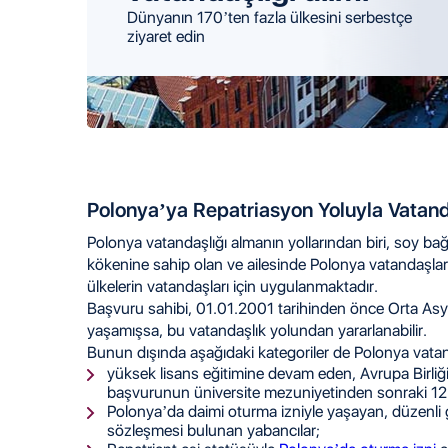
Dünyanın 170’ten fazla ülkesini serbestçe
ziyaret edin
Polonya’ya Repatriasyon Yoluyla Vatand
Polonya vatandaşlığı almanın yollarından biri, soy ba
kökenine sahip olan ve ailesinde Polonya vatandaşları 
ülkelerin vatandaşları için uygulanmaktadır.
Başvuru sahibi, 01.01.2001 tarihinden önce Orta Asya
yaşamışsa, bu vatandaşlık yolundan yararlanabilir.
Bunun dışında aşağıdaki kategoriler de Polonya vatan
yüksek lisans eğitimine devam eden, Avrupa Birliği 
başvurunun üniversite mezuniyetinden sonraki 12 a
Polonya’da daimi oturma izniyle yaşayan, düzenli g
sözleşmesi bulunan yabancılar;