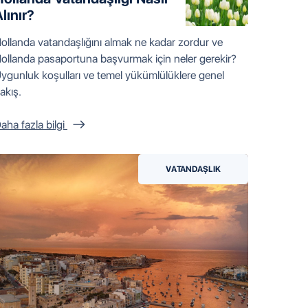
Polonya Vatandaşlığının Hızlandırılmış
lınır?
Şekilde Alınması
Polonya Pasaportu Ne Gibi Avantajlar
ollanda vatandaşlığını almak ne kadar zordur ve
Sağlar
ollanda pasaportuna başvurmak için neler gerekir?
ygunluk koşulları ve temel yükümlülüklere genel
akış.
aha fazla bilgi
VATANDAŞLIK